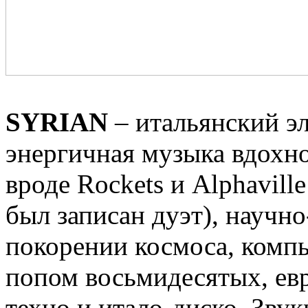
SYRIAN
– итальянский эл
энергичная музыка вдохн
вроде Rockets и Alphavill
был записан дуэт), науч
покорении космоса, комп
попом восьмидесятых, ев
техно и итало-диско. Зву