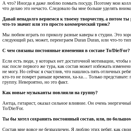
А что? Иногда я даже люблю помыть посуду. Поэтому мои коллег
что делаю это нечасто. Следовало бы мне больше уделять внима
Давай ненадолго вернемся к твоему творчеству, а потом ты
что-то значит или это просто коммерческий трюк?
Мы любим играть по приколу разные каверы в студии. Это хоро
следующий раз, может, переиграем Duran Duran, или что-то ти
С чем связаны постоянные изменения в составе To/Die/For?
Если есть люди, у которых нет достаточной мотивации, чтобы и
нас после первого же тура, как состав может избежать изменени
не могу. Но сейчас я счастлив, что нашлись пять отличных ребя
кто-то не помрет раньше времени, ха-ха… Только представьте:
группу. Невероятно, но это факт.
Как новые музыканты повлияли на группу?
Антца, гитарист, оказал сильное влияние. Он очень энергичный
To/Die/For.
Ты бы хотел сохранить постоянный состав, или, по большому
Состав мне вовсе не безразличен. Я люблю этих ребят, как сво