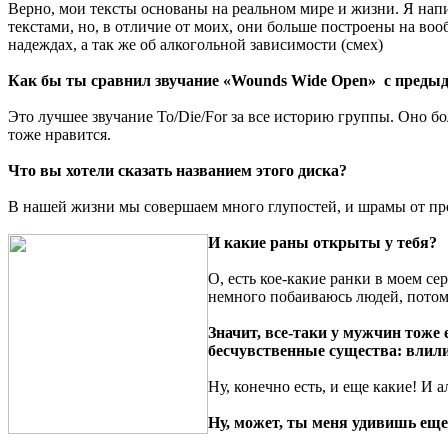
Верно, мои тексты основаны на реальном мире и жизни. Я напис
текстами, но, в отличие от моих, они больше построены на в
надеждах, а так же об алкогольной зависимости (смех)
Как бы ты сравнил звучание «Wounds Wide Open» с пред
Это лучшее звучание To/Die/For за все историю группы. Оно бо
тоже нравится.
Что вы хотели сказать названием этого диска?
В нашей жизни мы совершаем много глупостей, и шрамы от прош
И какие раны открыты у тебя?
О, есть кое-какие ранки в моем с
немного побаиваюсь людей, потому
Значит, все-таки у мужчин тоже
бесчувственные существа: влили 
Ну, конечно есть, и еще какие! И 
Ну, может, ты меня удивишь еще