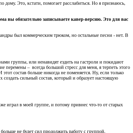
о дому. Это, кстати, помогает расслабиться. Но я признаюсь,
ма вы обязательно записываете кавер-версию. Это для вас
Сандры был коммерческим трюком, но остальные песни - нет. В
енами группы, или ненавидят ездить на гастроли и покидают
ие перемены – всегда большой стресс для меня, я терпеть этого
И этот состав больше никогда не поменяется. Ну, если только
ых создать сильный состав, который и образует настоящую
же играл в моей группе, и потому привнес что-то от старых
я больше не будет сил продолжить работу с группой.