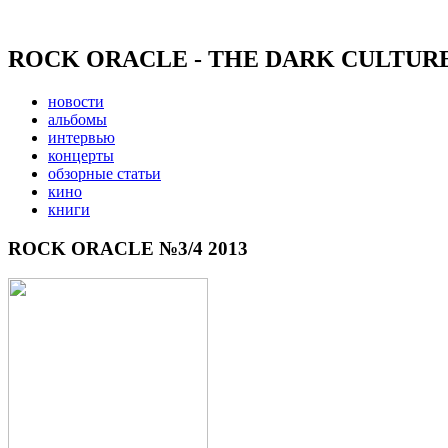
ROCK ORACLE - THE DARK CULTUR
новости
альбомы
интервью
концерты
обзорные статьи
кино
книги
ROCK ORACLE №3/4 2013