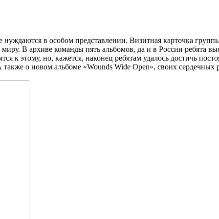
е нуждаются в особом представлении. Визитная карточка группы
 миру. В архиве команды пять альбомов, да и в России ребята в
тся к этому, но, кажется, наконец ребятам удалось достичь пост
 А также о новом альбоме «Wounds Wide Open», своих сердечных р