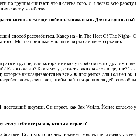
и по группы считают, что я слегка того. И я делаю всю работу п
ния своему хозяйству.
 расскажешь, чем еще любишь заниматься. Для каждого альбо
ший способ расслабиться. Кавер на «In The Heat Of The Night» 
па того. Мы не принимаем наши каверы слишком серьезно.
грать в группе, или которые не могут сработаться с другими чл
й? Какого черта? Как я могу держать таких козлов в группе? Так
т, которые выкладываются на все 200 процентов для To/Die/For. 
 потребовалось девять лет, чтобы найти хороших людей, способн
, настоящий шоумен. Он играет, как Зак Уайлд. Йонас когда-то у
 счету тебе все равно, кто там играет?
их братьев. Если кто-то из них покинет коллектив, думаю, у мен