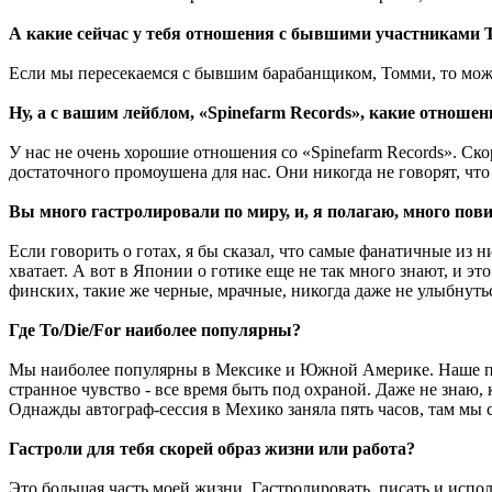
А какие сейчас у тебя отношения с бывшими участниками T
Если мы пересекаемся с бывшим барабанщиком, Томми, то може
Ну, а с вашим лейблом, «Spinefarm Records», какие отношен
У нас не очень хорошие отношения со «Spinefarm Records». Ск
достаточного промоушена для нас. Они никогда не говорят, что
Вы много гастролировали по миру, и, я полагаю, много пови
Если говорить о готах, я бы сказал, что самые фанатичные из 
хватает. А вот в Японии о готике еще не так много знают, и э
финских, такие же черные, мрачные, никогда даже не улыбнуть
Где To/Die/For наиболее популярны?
Мы наиболее популярны в Мексике и Южной Америке. Наше поя
странное чувство - все время быть под охраной. Даже не знаю,
Однажды автограф-сессия в Мехико заняла пять часов, там мы 
Гастроли для тебя скорей образ жизни или работа?
Это большая часть моей жизни. Гастролировать, писать и испо