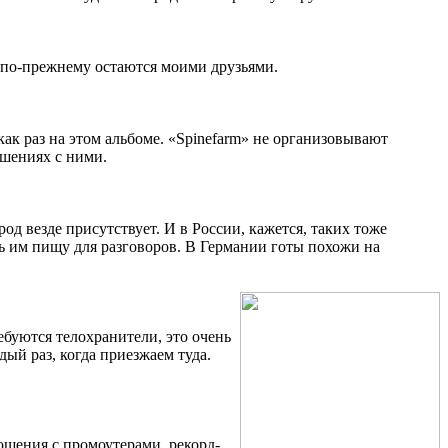
а по-прежнему остаются моими друзьями.
ак раз на этом альбоме. «Spinefarm» не организовывают
ошениях с ними.
од везде присутствует. И в России, кажется, таких тоже
ть им пищу для разговоров. В Германии готы похожи на
буются телохранители, это очень
ый раз, когда приезжаем туда.
ошения с промоутерами, рекорд-