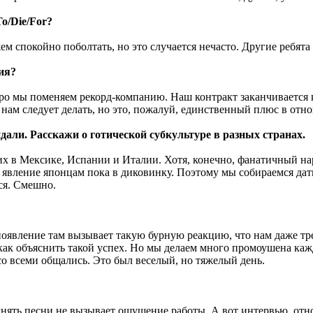
o/Die/For?
м спокойно поболтать, но это случается нечасто. Другие ребят
ия?
оро мы поменяем рекорд-компанию. Наш контракт заканчивается к
 нам следует делать, но это, пожалуй, единственный плюс в отн
дали. Расскажи о готической субкультуре в разных странах.
них в Мексике, Испании и Италии. Хотя, конечно, фанатичный нар
то явление японцам пока в диковинку. Поэтому мы собираемся да
ся. Смешно.
вление там вызывает такую бурную реакцию, что нам даже тре
 как объяснить такой успех. Но мы делаем много промоушена кажд
со всеми общались. Это был веселый, но тяжелый день.
лнять песни не вызывает ощущение работы. А вот интервью, отн