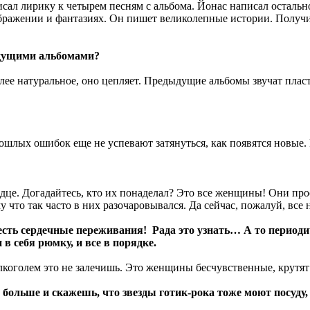
ал лирику к четырем песням с альбома. Йонас написал остальное
оображении и фантазиях. Он пишет великолепные истории. Получ
ыдущими альбомами?
лее натуральное, оно цепляет. Предыдущие альбомы звучат пласт
лых ошибок еще не успевают затянуться, как появятся новые. П
ердце. Догадайтесь, кто их понаделал? Это все женщины! Они про
 что так часто в них разочаровывался. Да сейчас, пожалуй, все 
 есть сердечные переживания! Рада это узнать… А то период
в себя рюмку, и все в порядке.
алкоголем это не залечишь. Это женщины бесчувственные, крутят 
 больше и скажешь, что звезды готик-рока тоже моют посуду,