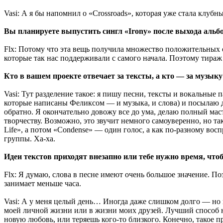
Vasi: А я бы напомнил о «Crossroads», которая уже стала клуб
Вы планируете выпустить сингл «Irony» после выхода альбом
Flx: Потому что эта вещь получила множество положительных 
которые так нас поддерживали с самого начала. Поэтому тираж
Кто в вашем проекте отвечает за тексты, а кто — за музыку
Vasi: Тут разделение такое: я пишу песни, тексты и вокальные
которые написаны Феликсом — и музыка, и слова) и посылаю де
обратно. Я окончательно довожу все до ума, делаю полный мас
творчеству. Возможно, это звучит немного самоуверенно, но т
Life», а потом «Condense» — один голос, а как по-разному вос
группы. Ха-ха.
Идеи текстов приходят внезапно или тебе нужно время, что
Flx: Я думаю, слова в песне имеют очень большое значение. По
занимает меньше часа.
Vasi: А у меня целый день… Иногда даже слишком долго — но в
моей личной жизни или в жизни моих друзей. Лучший способ н
новую любовь, или теряешь кого-то близкого. Конечно, такое