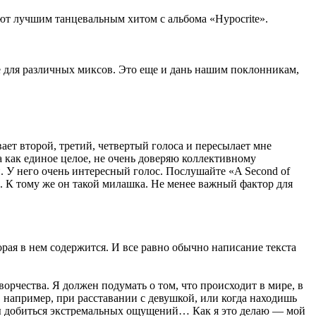
тают лучшим танцевальным хитом с альбома «Hypocrite».
е для различных миксов. Это еще и дань нашим поклонникам,
ает второй, третий, четвертый голоса и пересылает мне
а как единое целое, не очень доверяю коллективному
и. У него очень интересный голос. Послушайте «A Second of
та. К тому же он такой милашка. Не менее важный фактор для
торая в нем содержится. И все равно обычно написание текста
рчества. Я должен подумать о том, что происходит в мире, в
например, при расставании с девушкой, или когда находишь
обы добиться экстремальных ощущений… Как я это делаю — мой