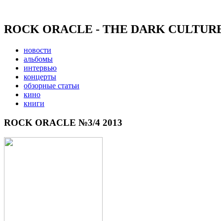
ROCK ORACLE - THE DARK CULTUR
новости
альбомы
интервью
концерты
обзорные статьи
кино
книги
ROCK ORACLE №3/4 2013