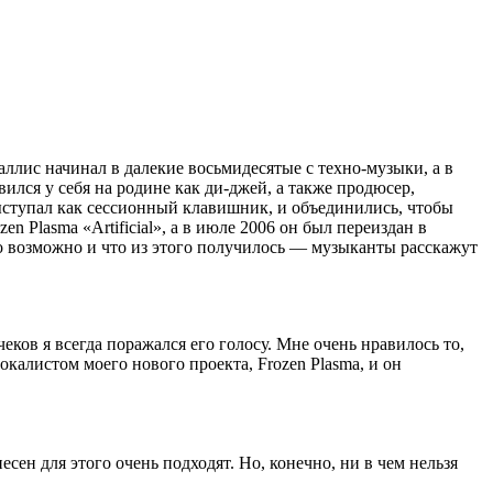
ллис начинал в далекие восьмидесятые с техно-музыки, а в
лся у себя на родине как ди-джей, а также продюсер,
ыступал как сессионный клавишник, и объединились, чтобы
 Plasma «Artificial», а в июле 2006 он был переиздан в
ло возможно и что из этого получилось — музыканты расскажут
еков я всегда поражался его голосу. Мне очень нравилось то,
окалистом моего нового проекта, Frozen Plasma, и он
есен для этого очень подходят. Но, конечно, ни в чем нельзя