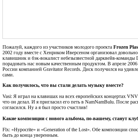
Пожалуй, каждого из участников молодого проекта
Frozen Pla
2002 году вместе с Хенриком Иверсеном организовал довольно
клавишник и бэк-вокалист небезызвестной дарквейв-команды D
порадовать нас новым качественным продуктом. В апреле 2006 с 
России компанией Gravitator Records. Диск получился на удив
сами.
Как получилось, что вы стали делать музыку вместе?
Vasi: Я играл на клавишах на всех европейских концертах VNV 
что он делал. И я пригласил его петь в NamNamBulu. После рас
согласился. Ну а я был просто счастлив!
Какие композиции с нового альбома, по-вашему, станут кл
Flx: «Hypocrite» и «Generation of the Lost». Обе композиции сп
быть до конца уверенным.