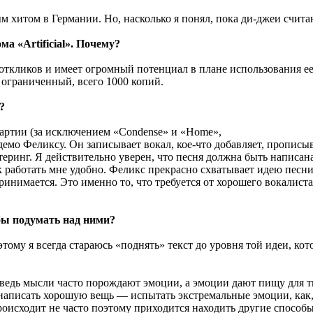
ным хитом в Германии. Но, насколько я понял, пока ди-джеи счи
а «Artificial». Почему?
откликов и имеет огромный потенциал в плане использования е
 ограниченный, всего 1000 копий.
?
 партии (за исключением «Condense» и «Home»,
мо Феликсу. Он записывает вокал, кое-что добавляет, прописыв
теринг. Я действительно уверен, что песня должна быть написан
ак работать мне удобно. Феликс прекрасно схватывает идею песн
принимается. Это именно то, что требуется от хорошего вокалис
бы подумать над ними?
этому я всегда стараюсь «поднять» текст до уровня той идеи, ко
едь мысли часто порождают эмоции, а эмоции дают пищу для тво
аписать хорошую вещь — испытать экстремальные эмоции, как, 
 происходит не часто поэтому приходится находить другие спос