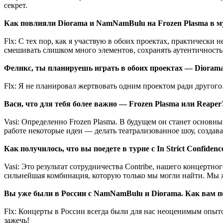
секрет.
Как повлияли Diorama и NamNamBulu на Frozen Plasma в 
Flx: С тех пор, как я участвую в обоих проектах, практически
смешивать слишком много элементов, сохранять аутентичность
Феликс, ты планируешь играть в обоих проектах — Diorama 
Flx: Я не планировал жертвовать одним проектом ради другого.
Васи, что для тебя более важно — Frozen Plasma или Reaper
Vasi: Определенно Frozen Plasma. В будущем он станет основны
работе некоторые идеи — делать театрализованное шоу, создав
Как получилось, что вы поедете в турне с In Strict Confidenc
Vasi: Это результат сотрудничества Contribe, нашего концертног
сильнейшая комбинация, которую только мы могли найти. Мы 
Вы уже были в России с NamNamBulu и Diorama. Как вам по
Flx: Концерты в России всегда были для нас неоценимым опыто
зажечь!