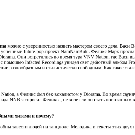
sma
можно с уверенностью назвать мастером своего дела. Васи Ва
 успешный future-pop-проект NamNamBulu. Феликс Марк прослави
iorama. Они встретились во время тура VNV Nation, где Васи в
помощью Infacted Recordings увидел свет дебютный альбом Frozen
ление разнообразным и стилистически свободным. Как такое ста
Nation, а Феликс был бэк-вокалистом у Diorama. Во время саундч
пада NNB я спросил Феликса, не хочет ли он стать постоянным в
убными хитами и почему?
особны завести людей на танцполе. Мелодика и тексты этих двух п