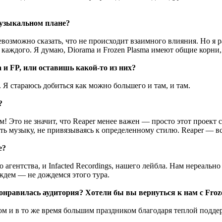
музыкальном плане?
 невозможно сказать, что не происходит взаимного влияния. Но я
 каждого. Я думаю, Diorama и Frozen Plasma имеют общие корни
и FP, или оставишь какой-то из них?
 Я стараюсь добиться как можно большего и там, и там.
?
м! Это не значит, что Reaper менее важен — просто этот проект
ать музыку, не привязываясь к определенному стилю. Reaper — в
e?
о агентства, и Infacted Recordings, нашего лейбла. Нам нереально 
ждем — не дождемся этого тура.
нравилась аудитория? Хотели бы вы вернуться к нам с Froz
м и в то же время большим праздником благодаря теплой поддер