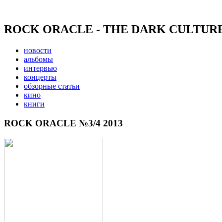
ROCK ORACLE - THE DARK CULTUR
новости
альбомы
интервью
концерты
обзорные статьи
кино
книги
ROCK ORACLE №3/4 2013