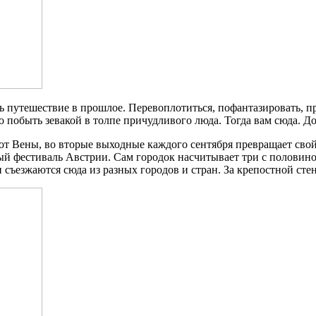
ть путешествие в прошлое. Перевоплотиться, пофантазировать, 
о побыть зевакой в толпе причудливого люда. Тогда вам сюда. До
 от Вены, во вторые выходные каждого сентября превращает сво
й фестиваль Австрии. Сам городок насчитывает три с половин
съезжаются сюда из разных городов и стран. За крепостной стен