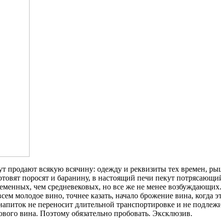
Тут продают всякую всячину: одежду и реквизиты тех времен, р
отовят поросят и баранину, в настоящий печи пекут потрясающий 
ременных, чем средневековых, но все же не менее возбуждающих
м молодое вино, точнее казать, начало брожение вина, когда это
т напиток не переносит длительной транспортировке и не подлеж
нового вина. Поэтому обязательно пробовать. Эксклюзив.