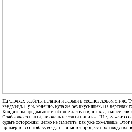
На улочках разбиты палатки и ларьки в средневековом стиле. 
хэндмейд. Ну и, конечно, куда же без вкусняшек. На вертелах г
Кондитеры предлагают изобилие лакомств, правда, скорей сов
Слабоалкогольный, но очень веселый напиток. Штурм – это совсе
будьте осторожны, легко не заметить, как уже охмелеешь. Это
примерно в сентябре, когда начинается процесс производства 