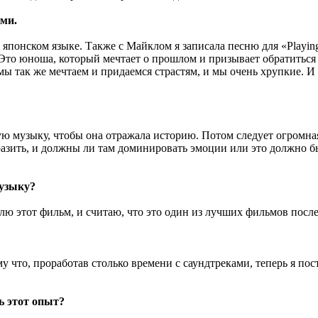
ми.
а японском языке. Также с Майклом я записала песню для «Playing
Это юноша, который мечтает о прошлом и призывает обратиться к
ы так же мечтаем и придаемся страстям, и мы очень хрупкие. И 
 музыку, чтобы она отражала историю. Потом следует огромная
разить, и должны ли там доминировать эмоции или это должно бы
музыку?
лю этот фильм, и считаю, что это один из лучших фильмов после
 что, проработав столько времени с саундтреками, теперь я п
ь этот опыт?