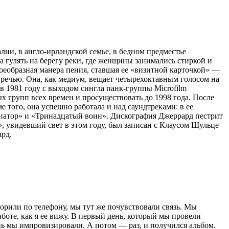
алии, в англо-ирландской семье, в бедном предместье
 гулять на берегу реки, где женщины занимались стиркой и
оеобразная манера пения, ставшая ее «визитной карточкой» —
речью. Она, как медиум, вещает четырехоктавным голосом на
в 1981 году с выходом сингла панк-группы Microfilm
ых групп всех времен и просуществовать до 1998 года. После
 того, она успешно работала и над саундтреками: в ее
иатор» и «Тринадцатый воин». Дискография Джеррард пестрит
, увидевший свет в этом году, был записан с Клаусом Шульце
ард.
ворили по телефону, мы тут же почувствовали связь. Мы
аботе, как я ее вижу. В первый день, который мы провели
нь мы импровизировали. А потом — раз, и получился альбом.