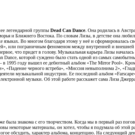
нее легендарной группы
Dead Can Dance
. Она родилась в Австр
рья и Ближнего Востока. По словам Лизы, в детстве она любила
 языках. Во многом благодаря этому у неё и сформировалась св
ией», или пограничным феноменом между внутренней и внешней 
рвое, что придет в голову. Музыкальная карьера Лизы началась 
Can Dance, которой суждено было стать одной из самых самобытн
 в 1995 году вышел ее дебютный альбом «The Mirror Pool». Кроме
», «Падение черного ястреба», «Миссия невыполнима 2», «Глад
еятели музыкальной индустрии. Ее последний альбом «Farscape»
электронной музыки. Об этой работе расскажет сама Лиза Джерр
же была знакома с его творчеством. Когда мы в первый раз пого
товы некоторые материалы, он хотел, чтобы я подумала об этой р
огое обсудить, характер альбома, концепцию. На следующий де