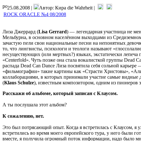
25.08.2008 |
Автор: Кира die Wahrheit |
ROCK ORACLE №4 08/2008
Лиза Джеррард
(
Lisa Gerrard
) — легендарная участница не ме
Мельбурна, в основном населённом выходцами из Средиземномо
зачастую пели свои национальные песни на непонятных девочке
то, что лингвисты, психологи и теологи называют «глоссолал
несуществующих (или мертвых?) языках, экстатически лепеча пе
«Centerfold». Чуть позже она стала вокалисткой группы Dead 
распада Dead Can Dance Лиза посвятила себя сольной карьере —
«фильмографии» такие картины как «Страсти Христовы», «Али
коллаборациями, в которых принимали участие самые видные д
(
Klaus Schulze
), известным композитором, одним из пионеров 
Расскажи об альбоме, который записан с Клаусом.
А ты послушала этот альбом?
К сожалению, нет.
Это был потрясающий опыт. Когда я встретилась с Клаусом, я у
встретились во время моего европейского тура, у него были го
вместе, я получила огромный поток информации, надо было мн