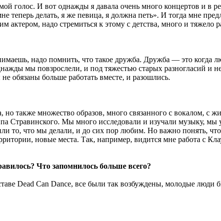
мой голос. И вот однажды я давала очень много концертов и в ре
мне теперь делать, я же певица, я должна петь». И тогда мне пред
им актером, надо стремиться к этому с детства, много и тяжело р
имаешь, надо помнить, что такое дружба. Дружба — это когда л
нажды мы повзрослели, и под тяжестью старых разногласий и не
не обязаны больше работать вместе, и разошлись.
а, но также множество образов, много связанного с вокалом, с 
па Стравинского. Мы много исследовали и изучали музыку, мы у
и то, что мы делали, и до сих пор любим. Но важно понять, что
ерритории, новые места. Так, например, видится мне работа с Кл
равилось? Что запомнилось больше всего?
ставе Dead Can Dance, все были так возбуждены, молодые люди бы