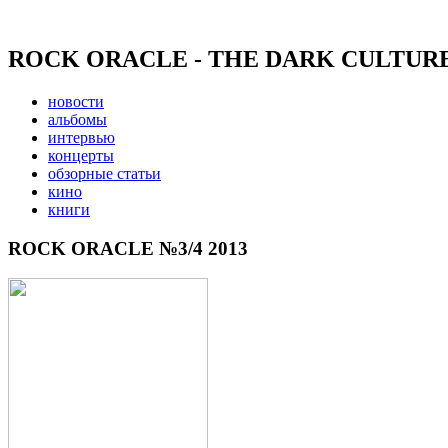
ROCK ORACLE - THE DARK CULTUR
новости
альбомы
интервью
концерты
обзорные статьи
кино
книги
ROCK ORACLE №3/4 2013