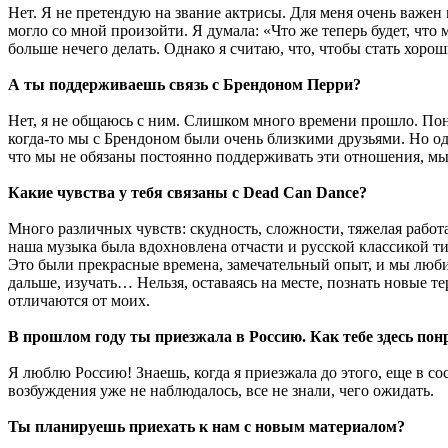
Нет. Я не претендую на звание актрисы. Для меня очень важен 
могло со мной произойти. Я думала: «Что же теперь будет, что 
больше нечего делать. Однако я считаю, что, чтобы стать хорош
А ты поддерживаешь связь с Брендоном Перри?
Нет, я не общаюсь с ним. Слишком много времени прошло. Пон
когда-то мы с Брендоном были очень близкими друзьями. Но од
что мы не обязаны постоянно поддерживать эти отношения, мы 
Какие чувства у тебя связаны с Dead Can Dance?
Много различных чувств: скудность, сложности, тяжелая работ
наша музыка была вдохновлена отчасти и русской классикой ти
Это были прекрасные времена, замечательный опыт, и мы любил
дальше, изучать… Нельзя, оставаясь на месте, познать новые т
отличаются от моих.
В прошлом году ты приезжала в Россию. Как тебе здесь пон
Я люблю Россию! Знаешь, когда я приезжала до этого, еще в со
возбуждения уже не наблюдалось, все не знали, чего ожидать.
Ты планируешь приехать к нам с новым материалом?