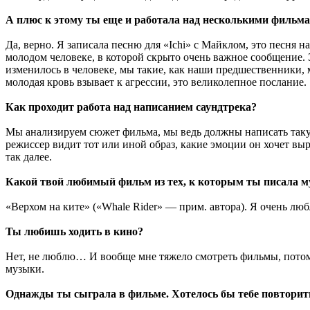
А плюс к этому ты еще и работала над несколькими фильма
Да, верно. Я записала песню для «Ichi» с Майклом, это песня н
молодом человеке, в которой скрыто очень важное сообщение. 
изменилось в человеке, мы такие, как наши предшественники, м
молодая кровь взывает к агрессии, это великолепное послание.
Как проходит работа над написанием саундтрека?
Мы анализируем сюжет фильма, мы ведь должны написать такую
режиссер видит тот или иной образ, какие эмоции он хочет вы
так далее.
Какой твой любимый фильм из тех, к которым ты писала 
«Верхом на ките» («Whale Rider» — прим. автора). Я очень люб
Ты любишь ходить в кино?
Нет, не люблю… И вообще мне тяжело смотреть фильмы, потому
музыки.
Однажды ты сыграла в фильме. Хотелось бы тебе повторит