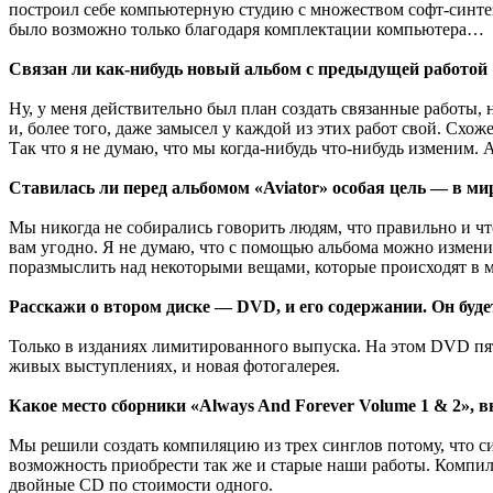
построил себе компьютерную студию с множеством софт-синтез
было возможно только благодаря комплектации компьютера…
Связан ли как-нибудь новый альбом с предыдущей работой 
Ну, у меня действительно был план создать связанные работы, н
и, более того, даже замысел у каждой из этих работ свой. Схож
Так что я не думаю, что мы когда-нибудь что-нибудь изменим
Ставилась ли перед альбомом «Aviator» особая цель — в ми
Мы никогда не собирались говорить людям, что правильно и чт
вам угодно. Я не думаю, что с помощью альбома можно измени
поразмыслить над некоторыми вещами, которые происходят в м
Расскажи о втором диске — DVD, и его содержании. Он буде
Только в изданиях лимитированного выпуска. На этом DVD пять 
живых выступлениях, и новая фотогалерея.
Какое место сборники «Always And Forever Volume 1 & 2», 
Мы решили создать компиляцию из трех синглов потому, что си
возможность приобрести так же и старые наши работы. Компил
двойные CD по стоимости одного.