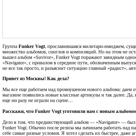
Группа
Funker Vogt
, прославившаяся милитари-имиджем, сущес
множество альбомов, синглов и компиляций. Но на этом не оста
вышел альбом «Suvivor», Funker Vogt поражают завидным однооб
«Navigator», с привалом в середине пути, обозначенным выпуск
не все так просто, и разъяснит ситуацию главный «радист», авт
Привет из Москвы! Как дела?
Мы все еще работаем над промоушеном нового альбома: даем о
магазине появились новые классные артикулы и так далее. Да, и
еще ни разу не играли на сцене…
Расскажи, что Funker Vogt уготовили нам с новым альбомо
Дело в том, что предшествующий альбом — «Navigator» — был 
Funker Vogt. Обычно после релиза мы начинаем работать над на
себе самые разные условия. Я хотел сделать их быстрее, даже а