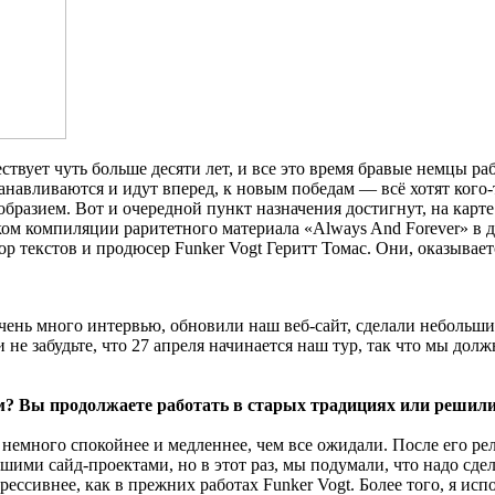
твует чуть больше десяти лет, и все это время бравые немцы ра
навливаются и идут вперед, к новым победам — всё хотят кого-то
разием. Вот и очередной пункт назначения достигнут, на карте 
ом компиляции раритетного материала «Always And Forever» в дв
ор текстов и продюсер Funker Vogt Геритт Томас. Они, оказывает
чень много интервью, обновили наш веб-сайт, сделали небольш
 не забудьте, что 27 апреля начинается наш тур, так что мы дол
м? Вы продолжаете работать в старых традициях или решили
немного спокойнее и медленнее, чем все ожидали. После его ре
шими сайд-проектами, но в этот раз, мы подумали, что надо сдел
грессивнее, как в прежних работах Funker Vogt. Более того, я ис