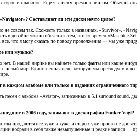
аторов и плагинов. Еще я занялся премастерингом. Обычно зани
«Navigator»? Составляют ли эти диски нечто целое?
о не совсем так. Схожесть только в названиях, «Survivor», «Navi
есть в дизайне можно объяснить тем, что со времен «Maschine Ze
. А все, что я могу сказать по поводу продолжения — мы уже п
ре или музыке?
о нет. В нашей лирике вы найдете только факты или какие-нибу
ть целый мир. Единственная цель, которую мы преследуем и все
ире.
т в каждом альбоме или только в изданиях ограниченного ти
песен с альбома «Aviator», записанных в 5.1 surround sound, дв
вышедшие в 2006 году, занимают в дискографии Funker Vogt?
нглы продаются все хуже и хуже, а старых уже просто не доста
яции вобрали в себя также невыпущенные и редкие записи — про