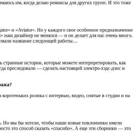
маюсь им, когда делаю ремиксы для других групп. И это тоже
gator» и «Aviator». Но у каждого свое особенное предназначение
it» наш дизайнер не менялся — и он делает для нас очень много.
ридумали название следующей работы…
дь странные истории, которые можете интерпретировать, как
гда преследовали — сделать настоящий электро-хэдс-дэнс и
ража?
а коротеньких ролика с интервью, видео, снятые в студии и на
ть. Но мы бы хотели, чтобы наши новые поклонники имели
сто это способ сказать «спасибо». А еще эти сборники — это