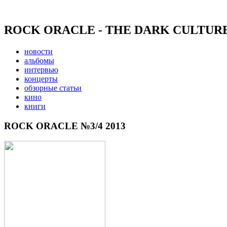
ROCK ORACLE - THE DARK CULTUR
новости
альбомы
интервью
концерты
обзорные статьи
кино
книги
ROCK ORACLE №3/4 2013