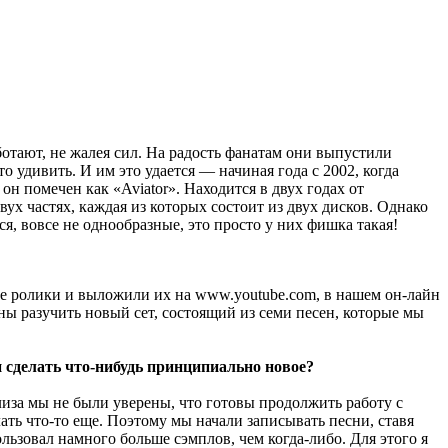
ботают, не жалея сил. На радость фанатам они выпустили
 удивить. И им это удается — начиная года с 2002, когда
он помечен как «Aviator». Находится в двух годах от
ух частях, каждая из которых состоит из двух дисков. Однако
ся, вовсе не однообразные, это просто у них фишка такая!
ие ролики и выложили их на www.youtube.com, в нашем он-лайн
жны разучить новый сет, состоящий из семи песен, которые мы
 сделать что-нибудь принципиально новое?
лиза мы не были уверены, что готовы продолжить работу с
ать что-то еще. Поэтому мы начали записывать песни, ставя
пользовал намного больше сэмплов, чем когда-либо. Для этого я