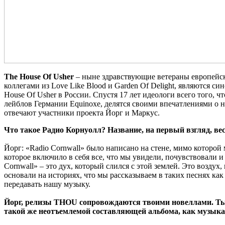
The House Of Usher
– ныне здравствующие ветераны европейско
коллегами из Love Like Blood и Garden Of Delight, являются
House Of Usher в России. Спустя 17 лет идеологи всего того, 
лейблов Германии Equinoxe, делятся своими впечатлениями о н
отвечают участники проекта Йорг и Маркус.
Что такое Радио Корнуолл? Название, на первый взгляд, ве
Йорг: «Radio Cornwall» было написано на стене, мимо которой 
которое включило в себя все, что мы увидели, почувствовали 
Cornwall» – это дух, который слился с этой землей. Это воздух
основали на историях, что мы рассказываем в таких песнях как 
передавать нашу музыку.
Йорг, релизы THOU сопровождаются твоими новеллами. Ты 
такой же неотъемлемой составляющей альбома, как музыка