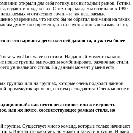
омпании открыли для себя готику, как выгодный рынок. Готика
пы, издают и продают их. С тех пор, когда мы начинали в 1990
к называемых «готических групп» и так называемые
ршенно уверенным, что никто бы не обратил внимания на таких
 дышим духом того времени, и эти группы лишь доказывают то,
 от его варианта десятилетней давности, и уж тем более
й new wave/dark wave и готики. На данный момент сказано
многие новые группы вынуждены комбинировать различные стили,
воего уникального стиля. На данный момент у меня есть
ых группах или на группах, которые очень подходят данной
шой промежуток времени, и затем распадаются. Очень многие в
адиционный» как нечто негативное, или же верность
вое, или же нечто, соответствующее рамкам стиля, но
ашей группы. Существует много команд, которые только начинают
иль. Иногда это работает, но может и завести в тупик. И рано