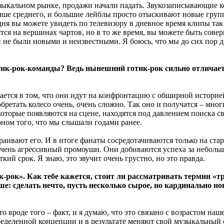
зыкальном рынке, продажи начали падать. Звукозаписывающие к
 лучше среднего, и большие лейблы просто отыскивают новые груп
одня вы можете увидеть по телевизору в дневное время клипы та
я на вершинах чартов, но в то же время, вы можете быть сове
они не были новыми и неизвестными. Я боюсь, что мы до сих пор
ик-рок-команды? Ведь нынешний готик-рок сильно отличается
ается в том, что они идут на конфронтацию с обширной историе
изобретать колесо очень, очень сложно. Так оно и получатся – 
которые появляются на сцене, находятся под давлением поиска с
ном того, что мы слышали годами ранее.
ивают его. И в итоге фанаты сосредотачиваются только на стар
 очень агрессивный промоушн. Они добиваются успеха за неболь
ий срок. Я знаю, это звучит очень грустно, но это правда.
рок». Как тебе кажется, стоит ли рассматривать термин «тр
е: сделать нечто, пусть несколько сырое, но кардинально но
то вроде того – факт, и я думаю, что это связано с возрастом н
еделенной концепции и в результате меняют свой музыкальный ст