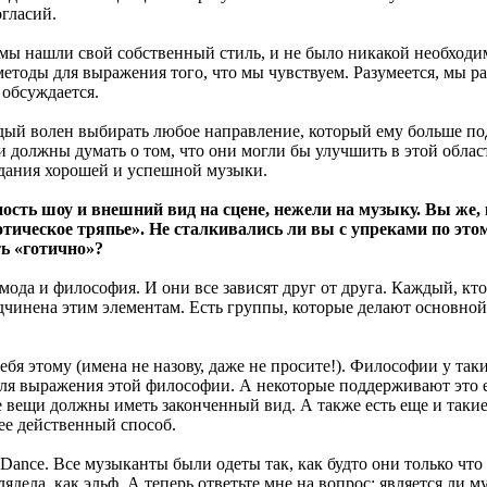
гласий.
ы нашли свой собственный стиль, и не было никакой необходим
етоды для выражения того, что мы чувствуем. Разумеется, мы р
 обсуждается.
аждый волен выбирать любое направление, который ему больше по
ди должны думать о том, что они могли бы улучшить в этой обла
здания хорошей и успешной музыки.
сть шоу и внешний вид на сцене, нежели на музыку. Вы же, 
отическое тряпье». Не сталкивались ли вы с упреками по это
ь «готично»?
 мода и философия. И они все зависят друг от друга. Каждый, кт
дчинена этим элементам. Есть группы, которые делают основной
бя этому (имена не назову, даже не просите!). Философии у так
для выражения этой философии. А некоторые поддерживают это е
все вещи должны иметь законченный вид. А также есть еще и та
лее действенный способ.
Dance. Все музыканты были одеты так, как будто они только чт
ела, как эльф. А теперь ответьте мне на вопрос: является ли м