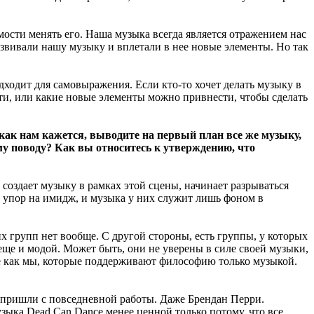
ости менять его. Наша музыка всегда является отражением нас
азвивали нашу музыку и вплетали в нее новые элементы. Но так
дходит для самовыражения. Если кто-то хочет делать музыку в
сти, или какие новые элементы можно привнести, чтобы сделать
как нам кажется, выводите на первый план все же музыку,
му поводу? Как вы относитесь к утверждению, что
о создает музыку в рамках этой сцены, начинает разрываться
 упор на имидж, и музыка у них служит лишь фоном в
их групп нет вообще. С другой стороны, есть группы, у которых
ще и модой. Может быть, они не уверены в силе своей музыки,
кие как мы, которые поддерживают философию только музыкой.
о пришли с повседневной работы. Даже Брендан Перри.
узыка Dead Can Dance менее ценной только потому, что все