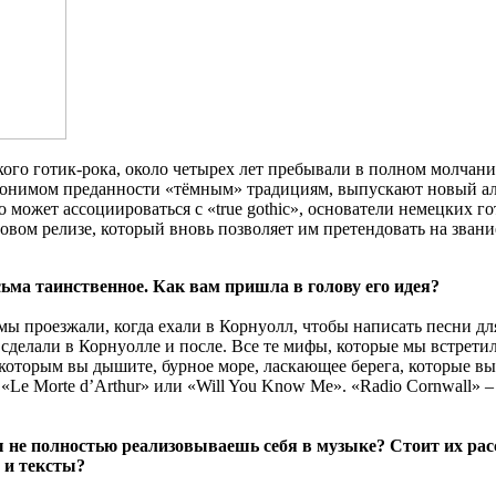
го готик-рока, около четырех лет пребывали в полном молчании
 синонимом преданности «тёмным» традициям, выпускают новый ал
что может ассоциироваться с «true gothic», основатели немецких
овом релизе, который вновь позволяет им претендовать на зван
сьма таинственное. Как вам пришла в голову его идея?
мы проезжали, когда ехали в Корнуолл, чтобы написать песни дл
и сделали в Корнуолле и после. Все те мифы, которые мы встрет
, которым вы дышите, бурное море, ласкающее берега, которые вы
«Le Morte d’Arthur» или «Will You Know Me». «Radio Cornwall» –
не полностью реализовываешь себя в музыке? Стоит их расс
 и тексты?