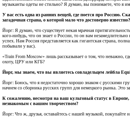
музыканты одеты не стильно? Я думаю, вы понимаете, что я им
У вас есть одна из ранних вещей, где поется про Россию. С
загадочная страна, о которой мало что достоверно известно?
Йорг: Я думаю, что существует некая мрачная притягательнос
кого-нибудь, что он знает о России, то он вам незамедлител
успех. Нам Россия представляется как гигантская страна, полн
побывали у вас).
«Train From Moscow» лишь рассказывает о том, что неважно, гд
охоту, ЦРУ или КГБ?
Йорг, мы знаем, что вы являетесь совладельцем лейбла Equ
Йорг: Боюсь, что я недостаточно хорошо знаком с русскими гру
начнем со сборника русских групп для немецкого рынка. Это 
К сожалению, несмотря на ваш культовый статус в Европе, 
незнакомым с вашим творчеством?
Йорг: Что ж, друзья, оставайтесь с нашей музыкой, покупайте 