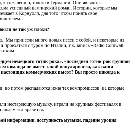
ны, к сожалению, только в Германии. Они являются
 весьма успешный вампирский роман. Истории, которые мы
езжает в Корнуолл, для того чтобы понять свое
 свидетелем…
были не так уж плохи?
ь. Мы принесли много новых песен с собой, и некоторые из
 проехаться с туром по Италии, т.к. запись «Radio Cornwall»
оротким.
дцем немецкого готик-рока», «последней готик-рок-группой
том команда не имеет такой популярности, как ваши
гли настоящих коммерческих высот? Вы просто никогда к
, но потом распадаются из-за тех компромиссов, на которые
кали нестареющую музыку, играли на крупных фестивалях в
и людям это нравится.
вой информации, доступность музыки, падение уровня