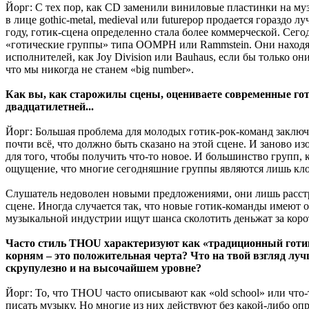
Йорг: С тех пор, как CD заменили виниловые пластинки на му
в лице gothic-metal, medieval или futurepop продается гораздо
году, готик-сцена определенно стала более коммерческой. Сег
«готические группы» типа OOMPH или Rammstein. Они находятс
исполнителей, как Joy Division или Bauhaus, если бы только 
что мы никогда не станем «big number».
Как вы, как старожилы сцены, оцениваете современные гот
двадцатилетней...
Йорг: Большая проблема для молодых готик-рок-команд заключ
почти всё, что должно быть сказано на этой сцене. И заново 
для того, чтобы получить что-то новое. И большинство групп, 
ощущение, что многие сегодняшние группы являются лишь кло
Слушатель недоволен новыми предложениями, они лишь расстра
сцене. Иногда случается так, что новые готик-команды имеют
музыкальной индустрии ищут шанса сколотить деньжат за коротк
Часто стиль THOU характеризуют как «традиционный готик-
корням – это положительная черта? Что на твой взгляд лучш
скрупулезно и на высочайшем уровне?
Йорг: То, что THOU часто описывают как «old school» или что-
писать музыку. Но многие из них действуют без какой-либо опр