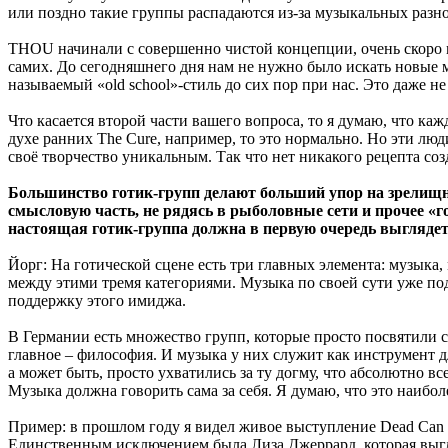
или поздно такие группы распадаются из-за музыкальных разно
THOU начинали с совершенно чистой концепции, очень скоро м
самих. До сегодняшнего дня нам не нужно было искать новые м
называемый «old school»-стиль до сих пор при нас. Это даже не
Что касается второй части вашего вопроса, то я думаю, что к
духе ранних The Cure, например, то это нормально. Но эти лю
своё творчество уникальным. Так что нет никакого рецепта со
Большинство готик-групп делают больший упор на зрелищно
смысловую часть, не рядясь в рыболовные сети и прочее «г
настоящая готик-группа должна в первую очередь выглядет
Йорг: На готической сцене есть три главных элемента: музыка,
между этими тремя категориями. Музыка по своей сути уже по
поддержку этого имиджа.
В Германии есть множество групп, которые просто посвятили се
главное – философия. И музыка у них служит как инструмент 
а может быть, просто ухватились за ту догму, что абсолютно 
Музыка должна говорить сама за себя. Я думаю, что это наибо
Пример: в прошлом году я видел живое выступление Dead Can 
Единственным исключением была Лиза Джеррард, которая выгляд