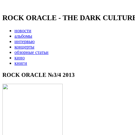
ROCK ORACLE - THE DARK CULTUR
новости
альбомы
интервью
концерты
обзорные статьи
кино
книги
ROCK ORACLE №3/4 2013