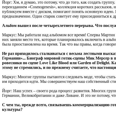
Йорг: Хм, я думаю, это потому, что до того, как создать групп
переизданием «Cosmogenesis», коллекция коротких рассказов, 
публикуем вместе с диском, помогают понять основную идею. В 
предназначение. Один старик советует ему присоединиться к д
Альбом вышел после четырехлетнего перерыва. Что послужи
Маркус: Мы работали над альбомом все время! Сперва Мартин 
них заняли место тех, которые планировалось включить в альбо
была приостановлена на время. Так что вы правы, когда говорит
Не раз приходилось сталкиваться с весьма лестными выска
Германии»... Биограф мировой готик-сцены Мик Мерсер в по
ровесники по сцене Love Like Blood или Garden of Delight.
этому не стремились, и по прежнему считаете, что настоящ
Маркус: Многие группы пытаются следовать моде, чтобы стать
им приходится идти. Мы совершенствуем наш собственный сти
Йорг: Наш успех – своего рода процесс развития. Многих гру
Германии, Великобритании и даже Ливане. И это не потому, что 
С чем ты, прежде всего, связываешь коммерциализацию гот
культуры?