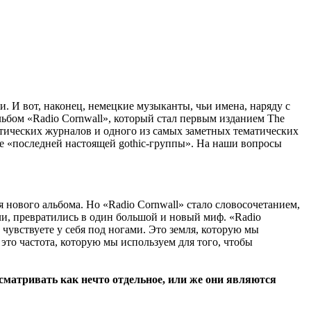
. И вот, наконец, немецкие музыканты, чьи имена, наряду с
ьбом «Radio Cornwall», который стал первым изданием The
 готических журналов и одного из самых заметных тематических
ие «последней настоящей gothic-группы». На наши вопросы
я нового альбома. Но «Radio Cornwall» стало словосочетанием,
или, превратились в один большой и новый миф. «Radio
 чувствуете у себя под ногами. Это земля, которую мы
 это частота, которую мы используем для того, чтобы
матривать как нечто отдельное, или же они являются