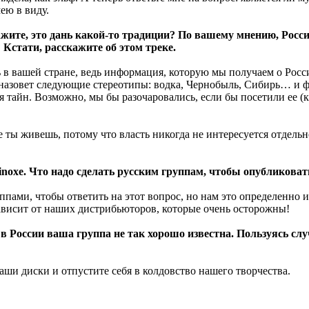
ею в виду.
кажите, это дань какой-то традиции? По вашему мнению, Росси
 Кстати, расскажите об этом треке.
ть в вашей стране, ведь информация, которую мы получаем о Ро
ьно назовет следующие стереотипы: водка, Чернобыль, Сибирь… 
ая тайн. Возможно, мы бы разочаровались, если бы посетили ее (
е ты живешь, потому что власть никогда не интересуется отдельно
inoxe. Что надо сделать русским группам, чтобы опубликоват
ппами, чтобы ответить на этот вопрос, но нам это определенно 
зависит от наших дистрибьюторов, которые очень осторожны!
в России ваша группа не так хорошо известна. Пользуясь сл
наши диски и отпустите себя в колдовство нашего творчества.