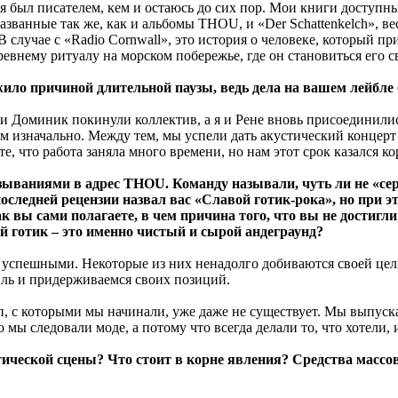
у, я был писателем, кем и остаюсь до сих пор. Мои книги доступ
названные так же, как и альбомы THOU, и «Der Schattenkelch»,
случае с «Radio Cornwall», это история о человеке, который при
ревнему ритуалу на морском побережье, где он становиться его
ло причиной длительной паузы, ведь дела на вашем лейбле 
и Доминик покинули коллектив, а я и Рене вновь присоединилис
м изначально. Между тем, мы успели дать акустический концерт и
е, что работа заняла много времени, но нам этот срок казался к
зываниями в адрес THOU. Команду называли, чуть ли не «сер
следней рецензии назвал вас «Славой готик-рока», но при э
 Как вы сами полагаете, в чем причина того, что вы не дости
ий готик – это именно чистый и сырой андеграунд?
 успешными. Некоторые из них ненадолго добиваются своей цели
ль и придерживаемся своих позиций.
пп, с которыми мы начинали, уже даже не существует. Мы выпус
мы следовали моде, а потому что всегда делали то, что хотели, 
ической сцены? Что стоит в корне явления? Средства массо