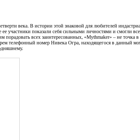
етверти века. В истории этой знаковой для любителей индастриа
 ее участники показали себя сильными личностями и смогли все 
порадовать всех заинтересованных, «Mythmaker» – не точка в и
ерем телефонный номер Нивека Огра, находящегося в данный мом
одняшнему.