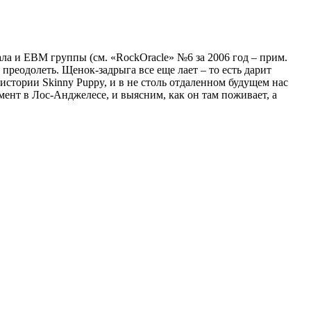
ла и EBM группы (см. «RockOracle» №6 за 2006 год – прим.
преодолеть. Щенок-задрыга все еще лает – то есть дарит
стории Skinny Puppy, и в не столь отдаленном будущем нас
ент в Лос-Анджелесе, и выясним, как он там поживает, а