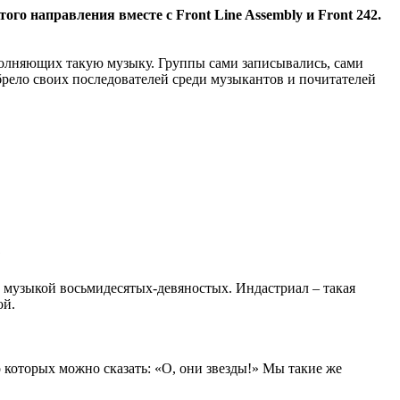
о направления вместе с Front Line Assembly и Front 242.
сполняющих такую музыку. Группы сами записывались, сами
обрело своих последователей среди музыкантов и почитателей
?
ны музыкой восьмидесятых-девяностых. Индастриал – такая
ой.
о которых можно сказать: «О, они звезды!» Мы такие же