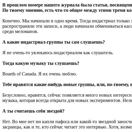
В прошлом номере нашего журнала была статья, посвященная
По твоему мнению, есть что-то общее между этими тремя к
Конечно. Мы начинали в одно время. Тогда индастриал только
распространяли эти записи, а люди начинали обмениваться кас
среди меломанов.
А какие индастриал-группы ты сам слушаешь?
Я не очень-то увлекаюсь индастриалом как слушатель.
Тогда какую музыку ты слушаешь?
Boards of Canada. Я их очень люблю.
Тебе нравятся какие-нибудь новые группы, или, по-твоему,
Безусловно, нравятся, сейчас появляется много новых интерес
музыка, которая всегда открыта для новых экспериментов. Нель
А ты считаешь себя звездой?
Нет. Во мне нет ни капли пафоса или какой-то звездной занос
засранцы, как и те, кто сейчас читает это интервью. Хотя, возм