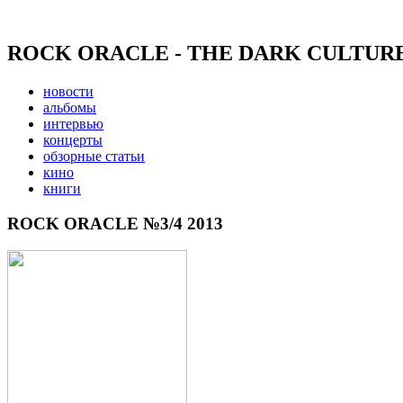
ROCK ORACLE - THE DARK CULTUR
новости
альбомы
интервью
концерты
обзорные статьи
кино
книги
ROCK ORACLE №3/4 2013